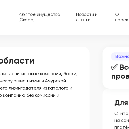
Изъятое имущество
Новости и
О
(Скоро)
статьи
проек
Важна
 области
✅ Вс
ьные лизинговые компании, банки,
про
нсирующие лизинг в Амурской
его лизингодателя из каталога и
ю компанию без комиссий и
Для
Счита
на сай
платф