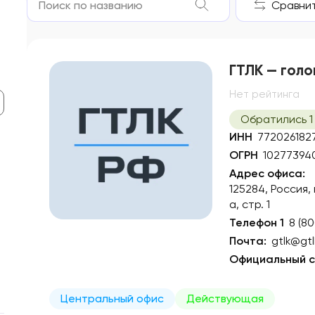
Сравнить
ГТЛК — голо
Нет рейтинга
Обратились 1
ИНН
772026182
ОГРН
10277394
Адрес офиса:
125284, Россия,
а, стр. 1
Телефон 1
8 (8
Почта:
gtlk@gtl
Официальный с
Центральный офис
Действующая