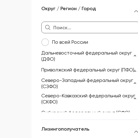
Морской и речной транспорт
Округ / Регион / Город
Мототехника и техника для
активного отдыха
Недвижимость
По всей России
Оборудование
Дальневосточный федеральный округ
Прицепы и полуприцепы
(ДФО)
Сельскохозяйственная техника
Приволжский федеральный округ (ПФО)
Складская техника
Северо-Западный федеральный округ
(СЗФО)
Спецтехника
Северо-Кавказский федеральный округ
(СКФО)
Сибирский федеральный округ (СФО)
Уральский федеральный округ (УФО)
Лизингополучатель
Центральный федеральный округ (ЦФО)