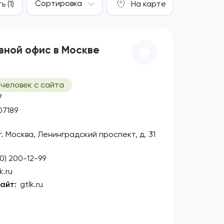
Сортировка
 (1)
На карте
вной офис в Москве
 человек с сайта
7
07189
 г. Москва, Ленинградский проспект, д. 31
00) 200-12-99
k.ru
айт:
gtlk.ru