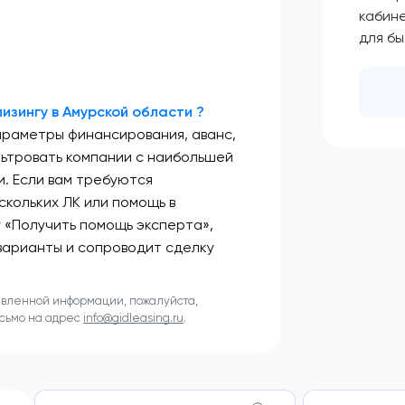
кабин
для б
изингу в Амурской области ?
араметры финансирования, аванс,
льтровать компании с наибольшей
. Если вам требуются
скольких ЛК или помощь в
у «Получить помощь эксперта»,
варианты и сопроводит сделку
авленной информации, пожалуйста,
исьмо на адрес
info@gidleasing.ru
.